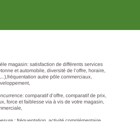
èle magasin: satisfaction de différents services
étonne et automobile, diversité de l’offre, horaire,
...),fréquentation autre pôle commerciaux,
éveloppement,
currence: comparatif d’offre, comparatif de prix,
x, force et faiblesse via à vis de votre magasin,
mmerciale,
s réglementations. Personnalisez vos préférences pour contrôler
sure : fréquentation, activité complémentaire,
services, ...