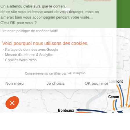
On a attendu d'être sûrs que le contenu
de ce site vous intéresse avant de vous déranger, mais on
aimerait bien vous accompagner pendant votre visite...
C'est OK pour vous ?
Lire notre politique de confidentialité
Voici pourquoi nous utilisons des cookies.
Partage de données avec Google
Mesure d'audience & Analytics
Cookies WordPress
Consentements certifiés par
Non merci
Je choisis
OK pour moi
Plateforme de Gestion du Consentement : Personnalisez vo
Axeptio consent
Notre plateforme vous permet d'adapter et de gérer vos param