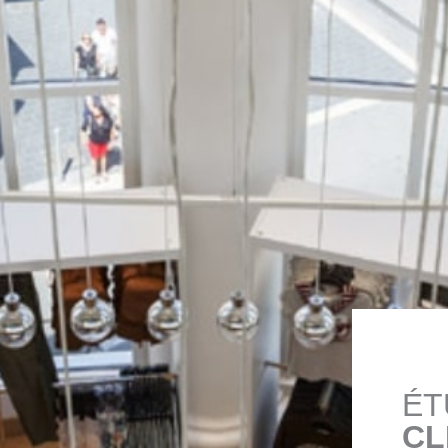
ÉT
CL