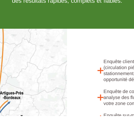
des résultats rapides, complets et fiables.
Enquête client
(circulation pi
stationnement,
opportunité d
Enquête de con
s Options
analyse des flu
votre zone co
ètres de confidentialité, en garantissant la conformité avec le
Enquête sur-me
évaluation des 