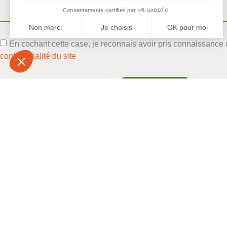
Consentements certifiés par
Non merci
Je choisis
OK pour moi
En cochant cette case, je reconnais avoir pris connaissance
Plateforme de Gestion du Consentement : Personnalisez vo
Axeptio consent
confidentialité du site
Notre plateforme vous permet d'adapter et de gérer vos param
ENVOYER
info@bemh.fr
05 56 52 53 54
MENTIONS LÉGALES
Copyright 