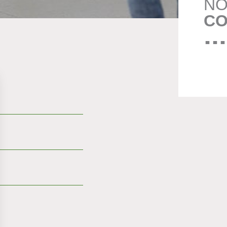
NO
CO